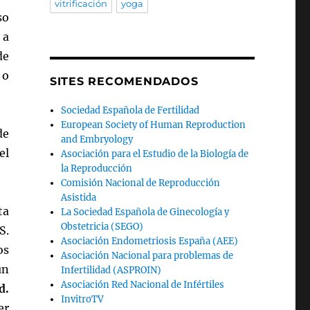
vitrificación
yoga
so
 a
de
 o
SITES RECOMENDADOS
Sociedad Española de Fertilidad
European Society of Human Reproduction
de
and Embryology
el
Asociación para el Estudio de la Biología de
la Reproducción
Comisión Nacional de Reproducción
Asistida
ta
La Sociedad Española de Ginecología y
Obstetricia (SEGO)
S.
Asociación Endometriosis España (AEE)
os
Asociación Nacional para problemas de
un
Infertilidad (ASPROIN)
Asociación Red Nacional de Infértiles
d.
InvitroTV
er