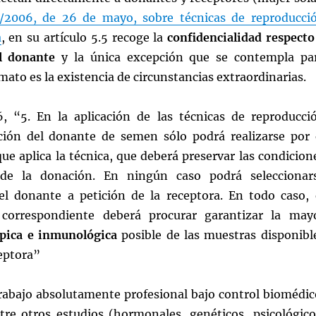
/2006, de 26 de mayo, sobre técnicas de reproducci
a
, en su artículo 5.5 recoge la
confidencialidad respecto
l donante
y la única excepción que se contempla pa
ato es la existencia de circunstancias extraordinarias.
6, “5. En la aplicación de las técnicas de reproducci
ección del donante de semen sólo podrá realizarse por 
ue aplica la técnica, que deberá preservar las condicion
de la donación. En ningún caso podrá seleccionar
l donante a petición de la receptora. En todo caso, 
correspondiente deberá procurar garantizar la may
pica
e inmunológica
posible de las muestras disponibl
eptora”
trabajo absolutamente profesional bajo control biomédic
ntre otros estudios (hormonales, genéticos, psicológico