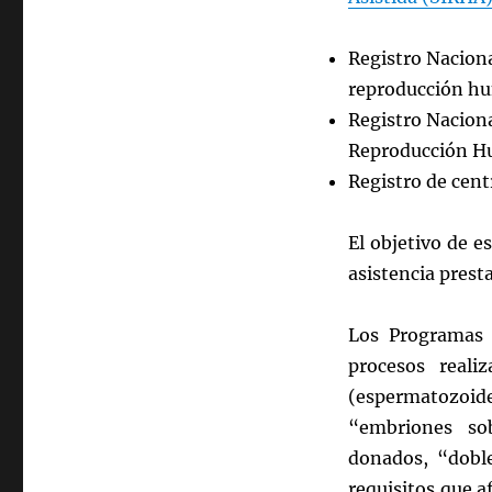
Registro Nacion
reproducción h
Registro Naciona
Reproducción H
Registro de cent
El objetivo de e
asistencia prest
Los Programas 
procesos real
(espermatozoi
“embriones so
donados, “dobl
requisitos que a