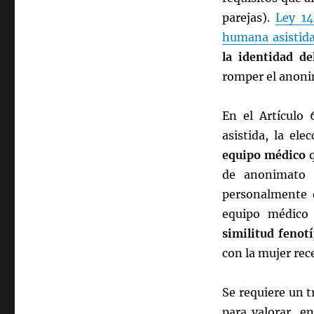
parejas).
Ley 14
humana asistid
la identidad de
romper el anonim
En el Artículo 
asistida, la el
equipo médico
q
de anonimato 
personalmente e
equipo médico 
similitud fenotí
con la mujer rec
Se requiere un 
para valorar, e