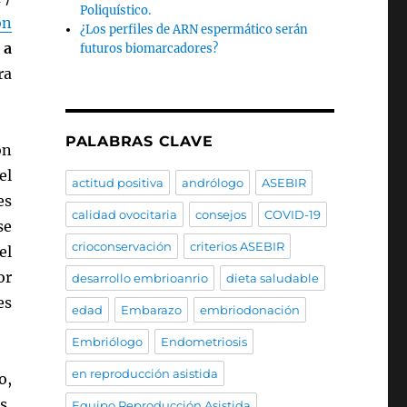
Poliquístico.
ón
¿Los perfiles de ARN espermático serán
 a
futuros biomarcadores?
ra
PALABRAS CLAVE
ón
el
actitud positiva
andrólogo
ASEBIR
es
calidad ovocitaria
consejos
COVID-19
se
crioconservación
criterios ASEBIR
el
or
desarrollo embrioanrio
dieta saludable
es
edad
Embarazo
embriodonación
Embriólogo
Endometriosis
en reproducción asistida
o,
s,
Equipo Reproducción Asistida