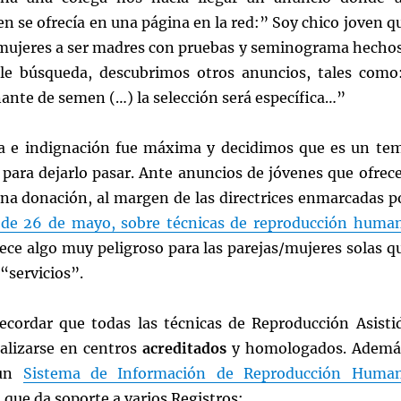
 se ofrecía en una página en la red:” Soy chico joven q
 mujeres a ser madres con pruebas y seminograma hecho
le búsqueda, descubrimos otros anuncios, tales como
ante de semen (…) la selección será específica…”
a e indignación fue máxima y decidimos que es un te
para dejarlo pasar. Ante anuncios de jóvenes que ofrec
na donación, al margen de las directrices enmarcadas p
 de 26 de mayo, sobre técnicas de reproducción huma
rece algo muy peligroso para las parejas/mujeres solas q
 “servicios”.
ecordar que todas las técnicas de Reproducción Asisti
alizarse en centros
acreditados
y homologados. Ademá
 un
Sistema de Información de Reproducción Huma
)
que da soporte a varios Registros: