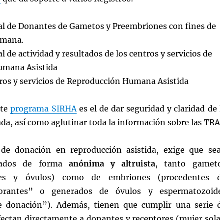
al de Donantes de Gametos y Preembriones con fines de
umana.
l de actividad y resultados de los centros y servicios de
umana Asistida
ros y servicios de Reproducción Humana Asistida
ste
programa SIRHA
es el de dar seguridad y claridad de 
ada, así como aglutinar toda la información sobre las TRA
de donación en reproducción asistida, exige que se
izados de forma
anónima y altruista
, tanto gamet
des y óvulos) como de embriones (procedentes 
brantes” o generados de óvulos y espermatozoid
e donación”). Además, tienen que cumplir una serie 
fectan directamente a donantes y receptores (mujer sola