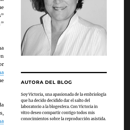
ue
s”
:”
ma
en
or
na
ue
AUTORA DEL BLOG
Soy Victoria, una apasionada de la embriología
que ha decido decidido dar el salto del
da
laboratorio a la blogesfera. Con Victoria in
s,
vitro deseo compartir contigo todos mis
conocimientos sobre la reproducción asistida.
na