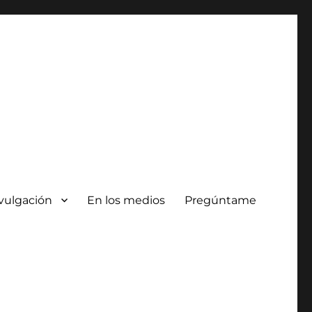
vulgación
En los medios
Pregúntame