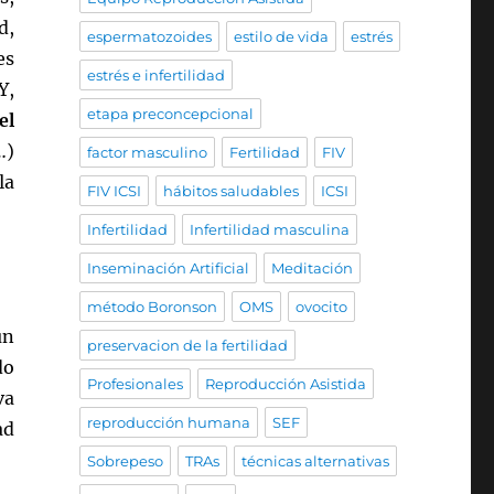
d,
espermatozoides
estilo de vida
estrés
es
estrés e infertilidad
Y,
etapa preconcepcional
el
…)
factor masculino
Fertilidad
FIV
la
FIV ICSI
hábitos saludables
ICSI
Infertilidad
Infertilidad masculina
Inseminación Artificial
Meditación
método Boronson
OMS
ovocito
un
preservacion de la fertilidad
do
Profesionales
Reproducción Asistida
va
reproducción humana
SEF
ad
Sobrepeso
TRAs
técnicas alternativas