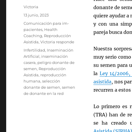
Autor
Victoria
donante de semen
Publicado
13 junio, 2023
quiere ayudar a
el
Categorías
Comunicación para im-
y con una simp
pacientes
,
Health
pareja busca don
Coaching
,
Reproducción
Asistida
,
Victoria responde
Nuestra sorpres
Etiquetas
Infertilidad
,
Inseminación
Artificial
,
inseminación
muy serio como 
casera
,
peligro donante de
su semen para u
semen
,
Reproducción
la
Ley 14/2006,
Asistida
,
reproducción
humana
,
selección
asistida
, nos pa
donante de semen
,
semen
recurren a estos
de donante en la red
Lo primero es r
(TRA) han de re
se ha creado
Asistida (SIRHA