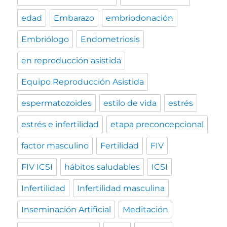
edad
Embarazo
embriodonación
Embriólogo
Endometriosis
en reproducción asistida
Equipo Reproducción Asistida
espermatozoides
estilo de vida
estrés
estrés e infertilidad
etapa preconcepcional
factor masculino
Fertilidad
FIV
FIV ICSI
hábitos saludables
ICSI
Infertilidad
Infertilidad masculina
Inseminación Artificial
Meditación