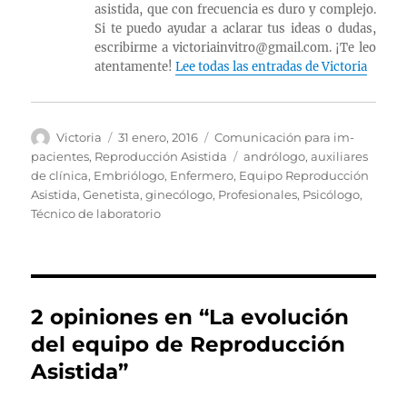
asistida, que con frecuencia es duro y complejo.
Si te puedo ayudar a aclarar tus ideas o dudas,
escribirme a victoriainvitro@gmail.com. ¡Te leo
atentamente!
Lee todas las entradas de Victoria
Autor
Publicado
Categorías
Victoria
31 enero, 2016
Comunicación para im-
el
Etiquetas
pacientes
,
Reproducción Asistida
andrólogo
,
auxiliares
de clínica
,
Embriólogo
,
Enfermero
,
Equipo Reproducción
Asistida
,
Genetista
,
ginecólogo
,
Profesionales
,
Psicólogo
,
Técnico de laboratorio
2 opiniones en “La evolución
del equipo de Reproducción
Asistida”