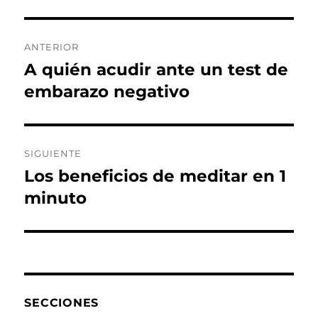
Navegación
ANTERIOR
de
A quién acudir ante un test de
Entrada
anterior:
embarazo negativo
entradas
SIGUIENTE
Los beneficios de meditar en 1
Entrada
siguiente:
minuto
SECCIONES