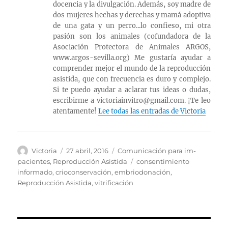
docencia y la divulgación. Además, soy madre de
dos mujeres hechas y derechas y mamá adoptiva
de una gata y un perro...lo confieso, mi otra
pasión son los animales (cofundadora de la
Asociación Protectora de Animales ARGOS,
www.argos-sevilla.org) Me gustaría ayudar a
comprender mejor el mundo de la reproducción
asistida, que con frecuencia es duro y complejo.
Si te puedo ayudar a aclarar tus ideas o dudas,
escribirme a victoriainvitro@gmail.com. ¡Te leo
atentamente!
Lee todas las entradas de Victoria
Autor
Publicado
Categorías
Victoria
27 abril, 2016
Comunicación para im-
el
Etiquetas
pacientes
,
Reproducción Asistida
consentimiento
informado
,
crioconservación
,
embriodonación
,
Reproducción Asistida
,
vitrificación