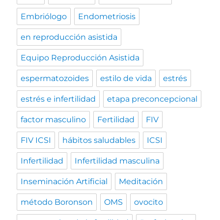
Embriólogo
Endometriosis
en reproducción asistida
Equipo Reproducción Asistida
espermatozoides
estilo de vida
estrés
estrés e infertilidad
etapa preconcepcional
factor masculino
Fertilidad
FIV
FIV ICSI
hábitos saludables
ICSI
Infertilidad
Infertilidad masculina
Inseminación Artificial
Meditación
método Boronson
OMS
ovocito