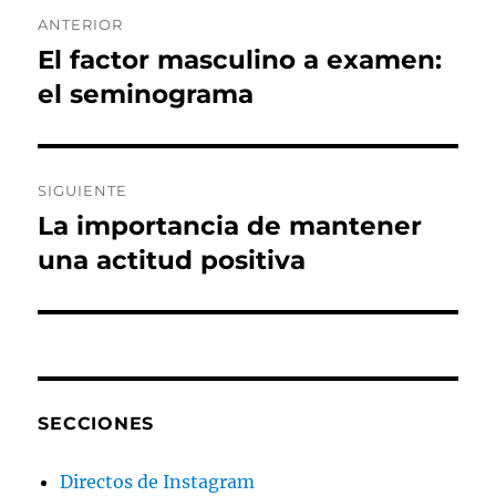
Navegación
ANTERIOR
de
El factor masculino a examen:
Entrada
anterior:
el seminograma
entradas
SIGUIENTE
La importancia de mantener
Entrada
siguiente:
una actitud positiva
SECCIONES
Directos de Instagram