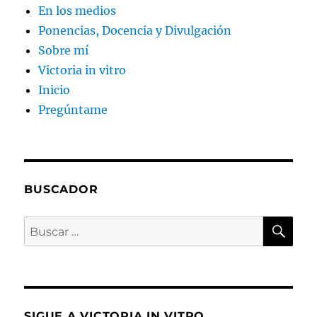
En los medios
Ponencias, Docencia y Divulgación
Sobre mí
Victoria in vitro
Inicio
Pregúntame
BUSCADOR
BU
Buscar
por:
SIGUE A VICTORIA IN VITRO