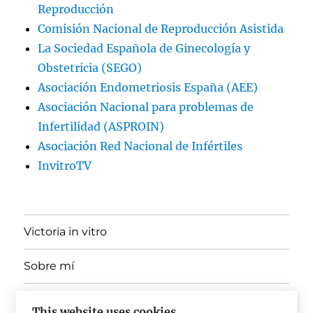
Reproducción
Comisión Nacional de Reproducción Asistida
La Sociedad Española de Ginecología y
Obstetricia (SEGO)
Asociación Endometriosis España (AEE)
Asociación Nacional para problemas de
Infertilidad (ASPROIN)
Asociación Red Nacional de Infértiles
InvitroTV
Victoria in vitro
Sobre mí
expande
Ponencias, Docencia y Divulgación
el
This website uses cookies