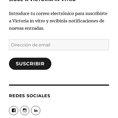
Introduce tu correo electrónico para suscribirte
a Victoria in vitro y recibirás notificaciones de
nuevas entradas.
Dirección
de
email
SUSCRIBIR
REDES SOCIALES
Ver
Ver
Ver
perfil
perfil
perfil
de
de
de