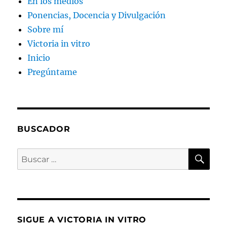
En los medios
Ponencias, Docencia y Divulgación
Sobre mí
Victoria in vitro
Inicio
Pregúntame
BUSCADOR
BU
Buscar
por:
SIGUE A VICTORIA IN VITRO