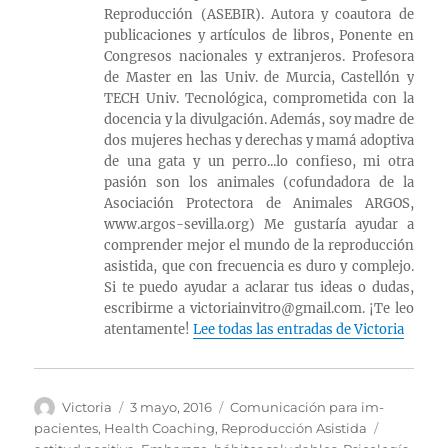
Reproducción (ASEBIR). Autora y coautora de
publicaciones y artículos de libros, Ponente en
Congresos nacionales y extranjeros. Profesora
de Master en las Univ. de Murcia, Castellón y
TECH Univ. Tecnológica, comprometida con la
docencia y la divulgación. Además, soy madre de
dos mujeres hechas y derechas y mamá adoptiva
de una gata y un perro...lo confieso, mi otra
pasión son los animales (cofundadora de la
Asociación Protectora de Animales ARGOS,
www.argos-sevilla.org) Me gustaría ayudar a
comprender mejor el mundo de la reproducción
asistida, que con frecuencia es duro y complejo.
Si te puedo ayudar a aclarar tus ideas o dudas,
escribirme a victoriainvitro@gmail.com. ¡Te leo
atentamente!
Lee todas las entradas de Victoria
Autor
Publicado
Categorías
Victoria
3 mayo, 2016
Comunicación para im-
el
Etiquetas
pacientes
,
Health Coaching
,
Reproducción Asistida