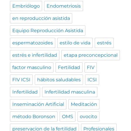
Embriólogo
Endometriosis
en reproducción asistida
Equipo Reproducción Asistida
espermatozoides
estilo de vida
estrés
estrés e infertilidad
etapa preconcepcional
factor masculino
Fertilidad
FIV
FIV ICSI
hábitos saludables
ICSI
Infertilidad
Infertilidad masculina
Inseminación Artificial
Meditación
método Boronson
OMS
ovocito
preservacion de la fertilidad
Profesionales