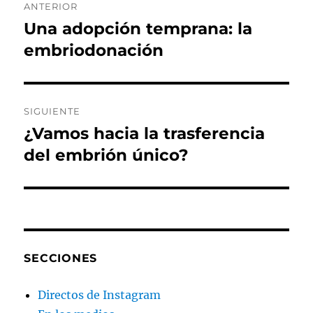
ANTERIOR
de
Una adopción temprana: la
Entrada
anterior:
embriodonación
entradas
SIGUIENTE
¿Vamos hacia la trasferencia
Entrada
siguiente:
del embrión único?
SECCIONES
Directos de Instagram