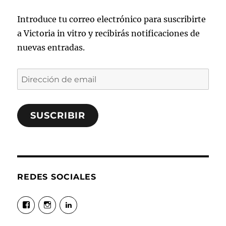
Introduce tu correo electrónico para suscribirte
a Victoria in vitro y recibirás notificaciones de
nuevas entradas.
Dirección
de
email
SUSCRIBIR
REDES SOCIALES
Ver
Ver
Ver
perfil
perfil
perfil
de
de
de
@Victoriainvitro
victoriainvitro
victoriahma