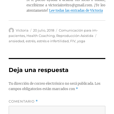
escribirme a victoriainvitro@gmail.com. ¡Te leo
atentamente!
Lee todas las entradas de Victoria
Autor
Publicado
Categorías
Victoria
20 julio, 2018
Comunicación para im-
el
Etiquetas
pacientes
,
Health Coaching
,
Reproducción Asistida
ansiedad
,
estrés
,
estrés e infertilidad
,
FIV
,
yoga
Deja una respuesta
Tu dirección de correo electrónico no será publicada.
Los
campos obligatorios están marcados con
*
COMENTARIO
*