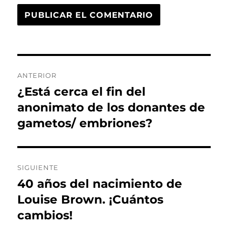
Navegación
ANTERIOR
de
¿Está cerca el fin del
Entrada
anterior:
anonimato de los donantes de
entradas
gametos/ embriones?
SIGUIENTE
40 años del nacimiento de
Entrada
siguiente:
Louise Brown. ¡Cuántos
cambios!