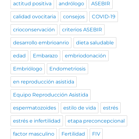
actitud positiva
andrólogo
ASEBIR
calidad ovocitaria
consejos
COVID-19
crioconservación
criterios ASEBIR
desarrollo embrioanrio
dieta saludable
edad
Embarazo
embriodonación
Embriólogo
Endometriosis
en reproducción asistida
Equipo Reproducción Asistida
espermatozoides
estilo de vida
estrés
estrés e infertilidad
etapa preconcepcional
factor masculino
Fertilidad
FIV