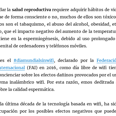
dar la
salud reproductiva
requiere adquirir hábitos de vi
ue de forma consciente o no, muchos de ellos son tóxico
s son el tabaquismo, el abuso del alcohol, obesidad, et
 que el impacto negativo del aumento de la temperatu
l tiene en la espermiogénesis, debido al uso prolongado
genital de ordenadores y teléfonos móviles.
 es el
#diamundialsinwifi
, declarado por la
Federaci
nternacional
(FAI) en 2016, como día libre de wifi tie
ncienciar sobre los efectos dañinos provocados por el u
tema inalámbrico wifi. Por esta razón, emos deditrada 
obre la calidad espermática.
a última década de la tecnología basada en wifi, ha si
upación por los posibles efectos negativos que pued