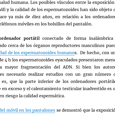
salud humana. Los posibles vínculos entre la exposición
ifi y la calidad de los espermatozoides han sido objeto 
ace ya más de diez años, en relación a los ordenador
teléfonos móviles en los bolsillos del pantalón.
ordenador portátil
conectado de forma inalámbrica
cado cerca de los órganos reproductores masculinos pue
lidad de los espermatozoides humano
s. De hecho, con u
 de 4 h los espermatozoides eyaculados presentaron men
a mayor fragmentación del ADN. Si bien los autor
es necesario realizar estudios con un gran número 
o es, que la parte inferior de los ordenadores portátil
 en exceso y el calentamiento testicular inadvertido es 
en riesgo la calidad espermática.
del móvil en los pantalones
se demostró que la exposici