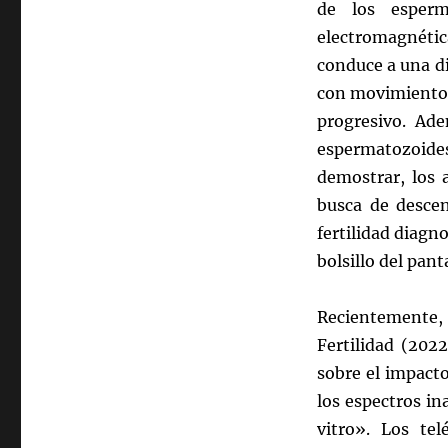
de los esperm
electromagnét
conduce a una d
con movimiento 
progresivo. Ad
espermatozoid
demostrar, los 
busca de descen
fertilidad diagno
bolsillo del pan
Recientemente,
Fertilidad (202
sobre el impacto
los espectros i
vitro». Los tel