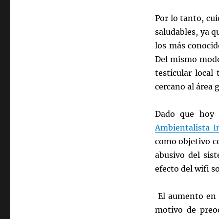
Por lo tanto, cui
saludables, ya q
los más conocido
Del mismo modo,
testicular loca
cercano al área 
Dado que hoy
Ambientalista I
como objetivo co
abusivo del sis
efecto del wifi s
El aumento en l
motivo de preoc