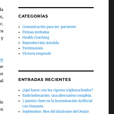
da
CATEGORÍAS
s,
c.
Comunicación para im-pacientes
ra
Firmas invitadas
Health Coaching
 y
Reproducción Asistida
Testimonios
Victoria responde
ón
ne
so
ENTRADAS RECIENTES
al
¿Qué hacer con los cigotos triplonucleados?
Embriodonación: una alternativa compleja.
7 puntos clave en la Inseminación Artificial
do
con Donante.
en
Septiembre: Mes del Síndrome del Ovario