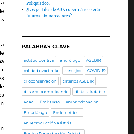
 a
Poliquístico.
¿Los perfiles de ARN espermático serán
de
futuros biomarcadores?
es
 a
PALABRAS CLAVE
de
actitud positiva
andrólogo
ASEBIR
na
or
calidad ovocitaria
consejos
COVID-19
es
crioconservación
criterios ASEBIR
de
desarrollo embrioanrio
dieta saludable
es
edad
Embarazo
embriodonación
un
Embriólogo
Endometriosis
en reproducción asistida
ón
Equipo Reproducción Asistida