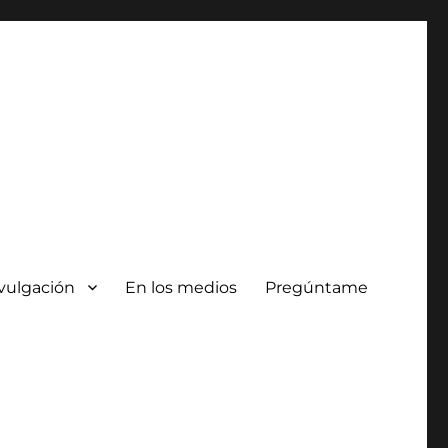
vulgación
En los medios
Pregúntame