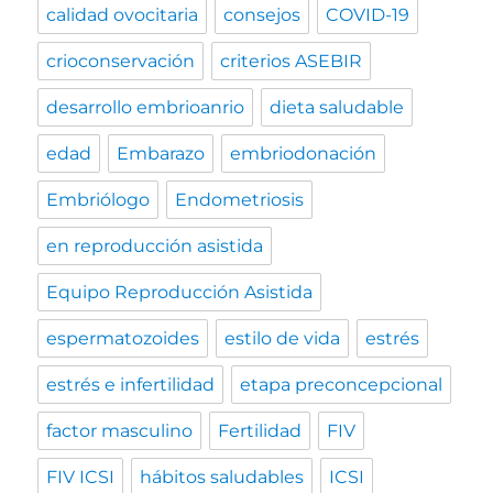
calidad ovocitaria
consejos
COVID-19
crioconservación
criterios ASEBIR
desarrollo embrioanrio
dieta saludable
edad
Embarazo
embriodonación
Embriólogo
Endometriosis
en reproducción asistida
Equipo Reproducción Asistida
espermatozoides
estilo de vida
estrés
estrés e infertilidad
etapa preconcepcional
factor masculino
Fertilidad
FIV
FIV ICSI
hábitos saludables
ICSI