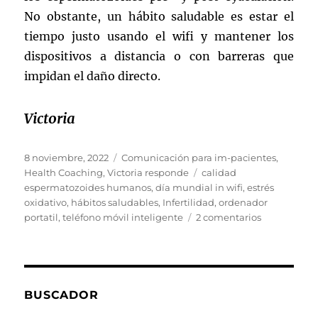
No obstante, un hábito saludable es estar el
tiempo justo usando el wifi y mantener los
dispositivos a distancia o con barreras que
impidan el daño directo.
Victoria
Publicado
Categorías
8 noviembre, 2022
Comunicación para im-pacientes
,
el
Etiquetas
Health Coaching
,
Victoria responde
calidad
espermatozoides humanos
,
día mundial in wifi
,
estrés
oxidativo
,
hábitos saludables
,
Infertilidad
,
ordenador
en
portatil
,
teléfono móvil inteligente
2 comentarios
Wifi
y
calidad
espermátic
BUSCADOR