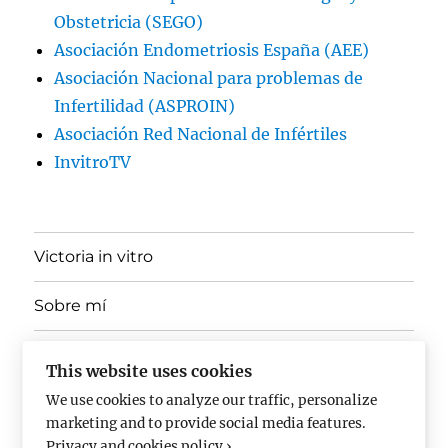
Obstetricia (SEGO)
Asociación Endometriosis España (AEE)
Asociación Nacional para problemas de
Infertilidad (ASPROIN)
Asociación Red Nacional de Infértiles
InvitroTV
Victoria in vitro
Sobre mí
expande
Ponencias, Docencia y Divulgación
el
This website uses cookies
menú
inferior
We use cookies to analyze our traffic, personalize
En los medios
marketing and to provide social media features.
Privacy and cookies policy ›
.