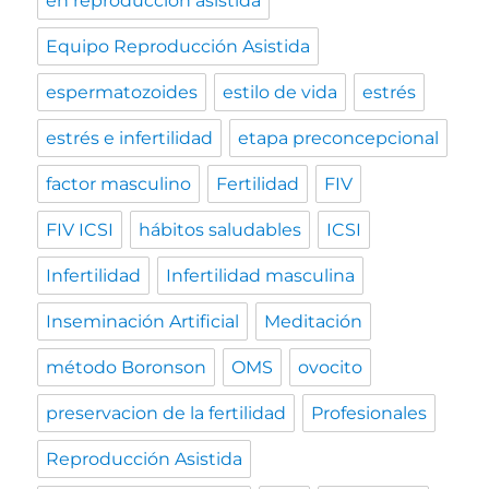
en reproducción asistida
Equipo Reproducción Asistida
espermatozoides
estilo de vida
estrés
estrés e infertilidad
etapa preconcepcional
factor masculino
Fertilidad
FIV
FIV ICSI
hábitos saludables
ICSI
Infertilidad
Infertilidad masculina
Inseminación Artificial
Meditación
método Boronson
OMS
ovocito
preservacion de la fertilidad
Profesionales
Reproducción Asistida