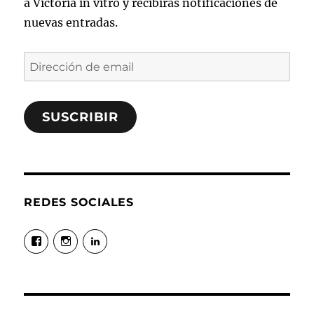
a Victoria in vitro y recibirás notificaciones de
nuevas entradas.
Dirección
de
email
SUSCRIBIR
REDES SOCIALES
Ver
Ver
Ver
perfil
perfil
perfil
de
de
de
@Victoriainvitro
victoriainvitro
victoriahma
en
en
en
Facebook
Instagram
LinkedIn