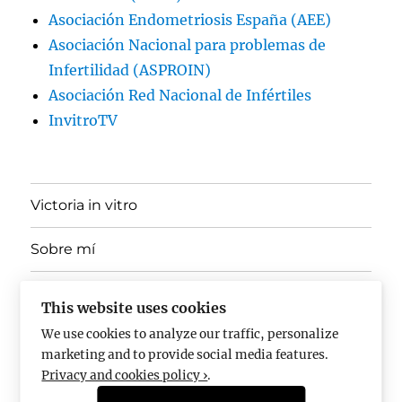
Asociación Endometriosis España (AEE)
Asociación Nacional para problemas de
Infertilidad (ASPROIN)
Asociación Red Nacional de Infértiles
InvitroTV
Victoria in vitro
Sobre mí
expande
Ponencias, Docencia y Divulgación
el
This website uses cookies
menú
inferior
We use cookies to analyze our traffic, personalize
En los medios
marketing and to provide social media features.
Privacy and cookies policy ›
.
Pregúntame