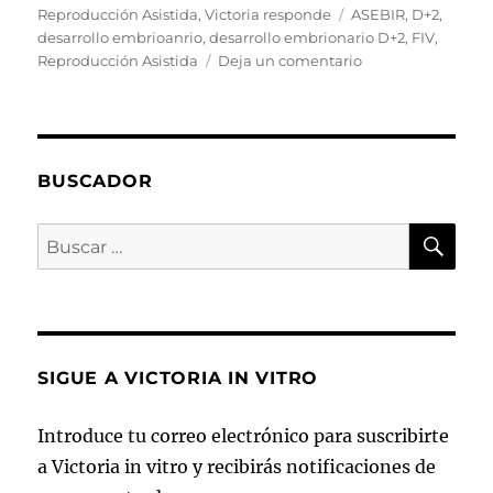
el
Etiquetas
Reproducción Asistida
,
Victoria responde
ASEBIR
,
D+2
,
desarrollo embrioanrio
,
desarrollo embrionario D+2
,
FIV
,
en
Reproducción Asistida
Deja un comentario
Desarrollo
embrionario:
D+2
BUSCADOR
BU
Buscar
por:
SIGUE A VICTORIA IN VITRO
Introduce tu correo electrónico para suscribirte
a Victoria in vitro y recibirás notificaciones de