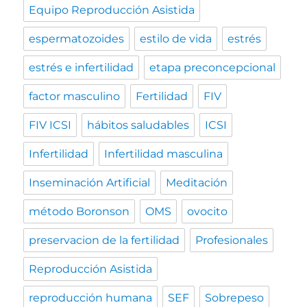
Equipo Reproducción Asistida
espermatozoides
estilo de vida
estrés
estrés e infertilidad
etapa preconcepcional
factor masculino
Fertilidad
FIV
FIV ICSI
hábitos saludables
ICSI
Infertilidad
Infertilidad masculina
Inseminación Artificial
Meditación
método Boronson
OMS
ovocito
preservacion de la fertilidad
Profesionales
Reproducción Asistida
reproducción humana
SEF
Sobrepeso