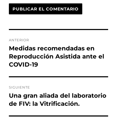
Navegación
ANTERIOR
de
Medidas recomendadas en
Entrada
anterior:
Reproducción Asistida ante el
entradas
COVID-19
SIGUIENTE
Una gran aliada del laboratorio
Entrada
siguiente:
de FIV: la Vitrificación.