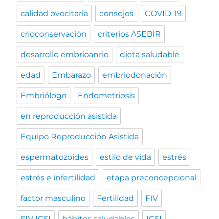
calidad ovocitaria
consejos
COVID-19
crioconservación
criterios ASEBIR
desarrollo embrioanrio
dieta saludable
edad
Embarazo
embriodonación
Embriólogo
Endometriosis
en reproducción asistida
Equipo Reproducción Asistida
espermatozoides
estilo de vida
estrés
estrés e infertilidad
etapa preconcepcional
factor masculino
Fertilidad
FIV
FIV ICSI
hábitos saludables
ICSI