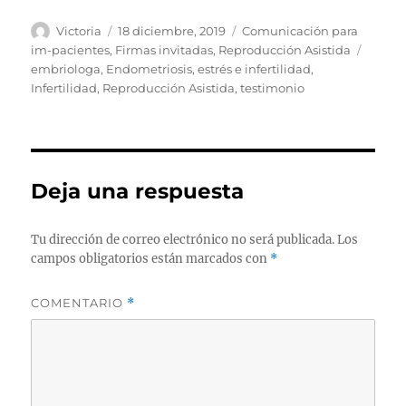
Autor
Publicado
Categorías
Victoria
18 diciembre, 2019
Comunicación para
el
Etique
im-pacientes
,
Firmas invitadas
,
Reproducción Asistida
embriologa
,
Endometriosis
,
estrés e infertilidad
,
Infertilidad
,
Reproducción Asistida
,
testimonio
Deja una respuesta
Tu dirección de correo electrónico no será publicada.
Los
campos obligatorios están marcados con
*
COMENTARIO
*