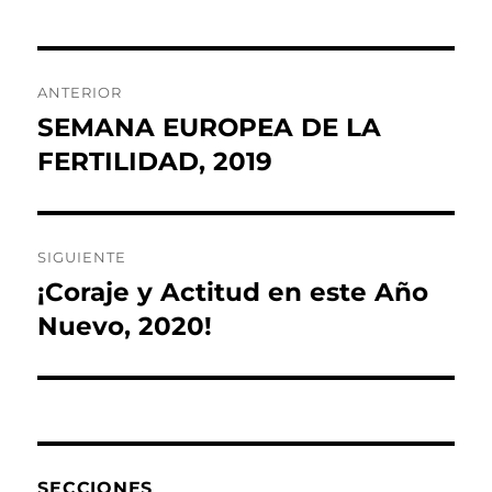
Navegación
ANTERIOR
de
SEMANA EUROPEA DE LA
Entrada
anterior:
FERTILIDAD, 2019
entradas
SIGUIENTE
¡Coraje y Actitud en este Año
Entrada
siguiente:
Nuevo, 2020!
SECCIONES