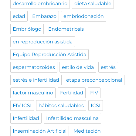
desarrollo embrioanrio
dieta saludable
edad
Embarazo
embriodonación
Embriólogo
Endometriosis
en reproducción asistida
Equipo Reproducción Asistida
espermatozoides
estilo de vida
estrés
estrés e infertilidad
etapa preconcepcional
factor masculino
Fertilidad
FIV
FIV ICSI
hábitos saludables
ICSI
Infertilidad
Infertilidad masculina
Inseminación Artificial
Meditación