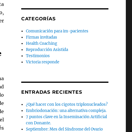
ta
o,
CATEGORÍAS
er
Comunicación para im-pacientes
Firmas invitadas
Health Coaching
Reproducción Asistida
e
Testimonios
Victoria responde
na
ad
ENTRADAS RECIENTES
do
de
¿Qué hacer con los cigotos triplonucleados?
Embriodonación: una alternativa compleja.
de
7 puntos clave en la Inseminación Artificial
el
con Donante.
és
Septiembre: Mes del Síndrome del Ovario