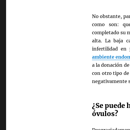
No obstante, par
como son: que
completado su m
alta. La baja c
infertilidad e
ambiente endom
a la donación de
con otro tipo de
negativamente so
¿Se puede h
óvulos?