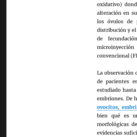
oxidativo) dond
alteración en s
los óvulos de 
distribución y e
de fecundació
microinyección
convencional (FI
La observación d
de pacientes en
estudiado hasta
embriones. De 
ovocitos, embr
bien qué es un
morfológicas de
evidencias sufic