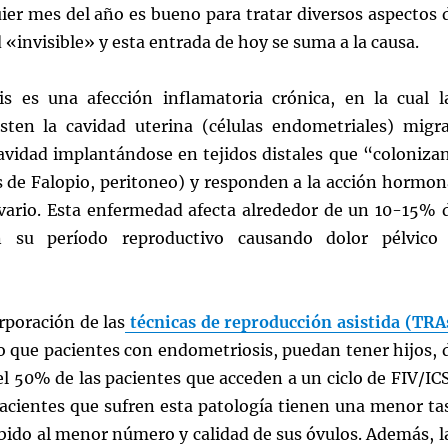
ier mes del año es bueno para tratar diversos aspectos 
«invisible» y esta entrada de hoy se suma a la causa.
s es una afección inflamatoria crónica, en la cual l
isten la cavidad uterina (células endometriales) migr
cavidad implantándose en tejidos distales que “coloniza
s de Falopio, peritoneo) y responden a la acción hormon
ovario. Esta enfermedad afecta alrededor de un 10-15% 
n su período reproductivo causando dolor pélvico
orporación de las
técnicas de reproducción asistida (TRA
o que pacientes con endometriosis, puedan tener hijos, 
el 50% de las pacientes que acceden a un ciclo de FIV/ICS
pacientes que sufren esta patología tienen una menor ta
bido al menor número y calidad de sus óvulos. Además, l