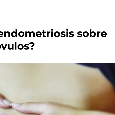
 endometriosis sobre
óvulos?