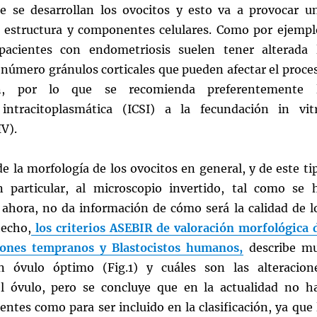
e se desarrollan los ovocitos y esto va a provocar u
u estructura y componentes celulares. Como por ejempl
pacientes con endometriosis suelen tener alterada 
l número gránulos corticales que pueden afectar el proce
n, por lo que se recomienda preferentemente 
 intracitoplasmática (ICSI) a la fecundación in vit
V).
e la morfología de los ovocitos en general, y de este ti
 particular, al microscopio invertido, tal como se 
 ahora, no da información de cómo será la calidad de l
hecho,
los criterios ASEBIR de valoración morfológica 
iones tempranos y Blastocistos humanos,
describe m
 óvulo óptimo (Fig.1) y cuáles son las alteracion
l óvulo, pero se concluye que en la actualidad no h
ientes como para ser incluido en la clasificación, ya que 