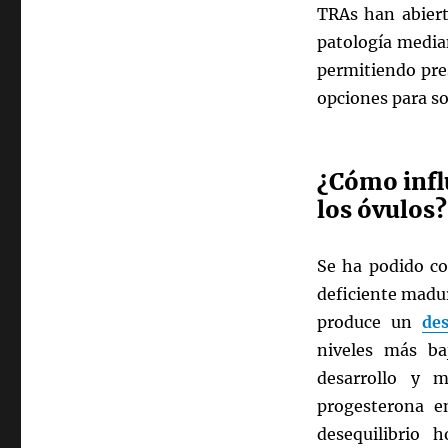
TRAs han abiert
patología median
permitiendo pres
opciones para so
¿Cómo influ
los óvulos?
Se ha podido co
deficiente madur
produce un
des
niveles más ba
desarrollo y m
progesterona en
desequilibrio 