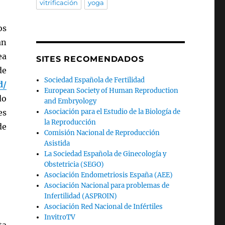
vitrificación
yoga
os
an
ea
SITES RECOMENDADOS
de
Sociedad Española de Fertilidad
d/
European Society of Human Reproduction
do
and Embryology
Asociación para el Estudio de la Biología de
es
la Reproducción
de
Comisión Nacional de Reproducción
Asistida
La Sociedad Española de Ginecología y
Obstetricia (SEGO)
Asociación Endometriosis España (AEE)
Asociación Nacional para problemas de
Infertilidad (ASPROIN)
Asociación Red Nacional de Infértiles
InvitroTV