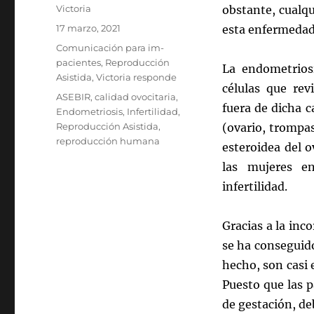
Autor
Victoria
obstante, cualqu
Publicado
17 marzo, 2021
esta enfermedad 
el
Categorías
Comunicación para im-
pacientes
,
Reproducción
La endometriosi
Asistida
,
Victoria responde
células que rev
Etiquetas
ASEBIR
,
calidad ovocitaria
,
fuera de dicha 
Endometriosis
,
Infertilidad
,
Reproducción Asistida
,
(ovario, trompa
reproducción humana
esteroidea del 
las mujeres e
infertilidad.
Gracias a la inc
se ha conseguid
hecho, son casi 
Puesto que las 
de gestación, de