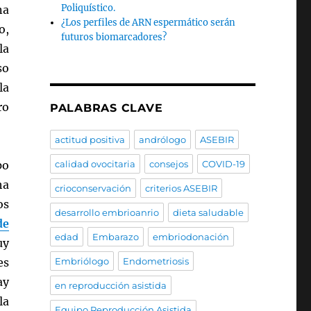
Poliquístico.
na
¿Los perfiles de ARN espermático serán
o,
futuros biomarcadores?
la
so
la
ro
PALABRAS CLAVE
actitud positiva
andrólogo
ASEBIR
calidad ovocitaria
consejos
COVID-19
po
ha
crioconservación
criterios ASEBIR
os
desarrollo embrioanrio
dieta saludable
de
edad
Embarazo
embriodonación
uy
Embriólogo
Endometriosis
es
ay
en reproducción asistida
la
Equipo Reproducción Asistida