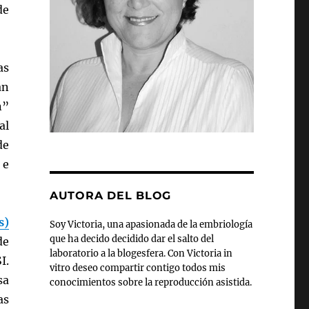
de
as
an
n”
al
de
 e
AUTORA DEL BLOG
s)
Soy Victoria, una apasionada de la embriología
que ha decido decidido dar el salto del
de
laboratorio a la blogesfera. Con Victoria in
I.
vitro deseo compartir contigo todos mis
sa
conocimientos sobre la reproducción asistida.
as