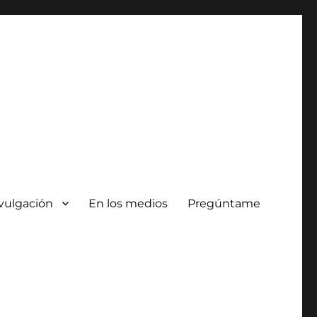
vulgación
En los medios
Pregúntame