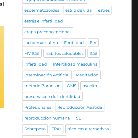
al
espermatozoides
estilo de vida
estrés
estrés e infertilidad
etapa preconcepcional
factor masculino
Fertilidad
FIV
FIV ICSI
hábitos saludables
ICSI
Infertilidad
Infertilidad masculina
Inseminación Artificial
Meditación
método Boronson
OMS
ovocito
preservacion de la fertilidad
Profesionales
Reproducción Asistida
reproducción humana
SEF
Sobrepeso
TRAs
técnicas alternativas