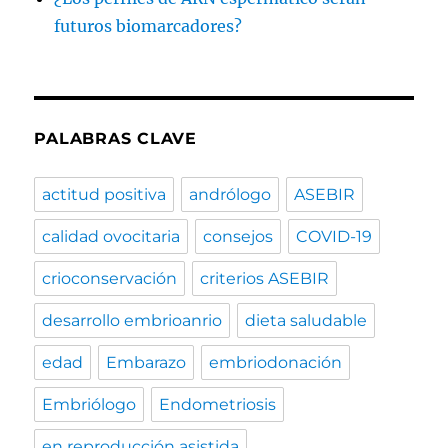
futuros biomarcadores?
PALABRAS CLAVE
actitud positiva
andrólogo
ASEBIR
calidad ovocitaria
consejos
COVID-19
crioconservación
criterios ASEBIR
desarrollo embrioanrio
dieta saludable
edad
Embarazo
embriodonación
Embriólogo
Endometriosis
en reproducción asistida