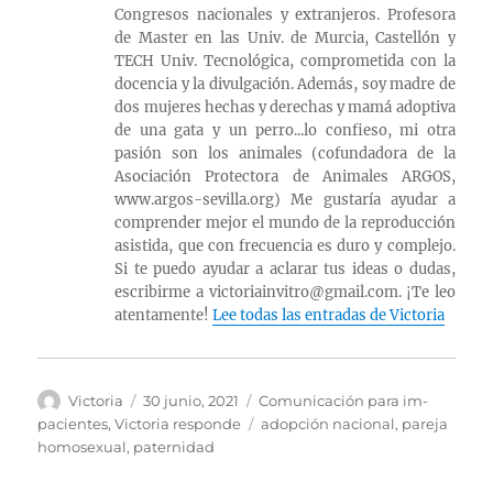
Congresos nacionales y extranjeros. Profesora
de Master en las Univ. de Murcia, Castellón y
TECH Univ. Tecnológica, comprometida con la
docencia y la divulgación. Además, soy madre de
dos mujeres hechas y derechas y mamá adoptiva
de una gata y un perro...lo confieso, mi otra
pasión son los animales (cofundadora de la
Asociación Protectora de Animales ARGOS,
www.argos-sevilla.org) Me gustaría ayudar a
comprender mejor el mundo de la reproducción
asistida, que con frecuencia es duro y complejo.
Si te puedo ayudar a aclarar tus ideas o dudas,
escribirme a victoriainvitro@gmail.com. ¡Te leo
atentamente!
Lee todas las entradas de Victoria
Autor
Publicado
Categorías
Victoria
30 junio, 2021
Comunicación para im-
el
Etiquetas
pacientes
,
Victoria responde
adopción nacional
,
pareja
homosexual
,
paternidad