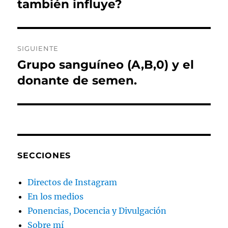
anterior:
también influye?
entradas
SIGUIENTE
Grupo sanguíneo (A,B,0) y el
Entrada
siguiente:
donante de semen.
SECCIONES
Directos de Instagram
En los medios
Ponencias, Docencia y Divulgación
Sobre mí