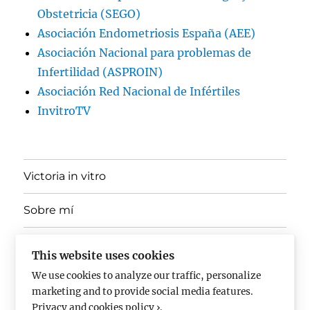
Obstetricia (SEGO)
Asociación Endometriosis España (AEE)
Asociación Nacional para problemas de
Infertilidad (ASPROIN)
Asociación Red Nacional de Infértiles
InvitroTV
Victoria in vitro
Sobre mí
expande
Ponencias, Docencia y Divulgación
el
This website uses cookies
menú
inferior
We use cookies to analyze our traffic, personalize
En los medios
marketing and to provide social media features.
Privacy and cookies policy ›
.