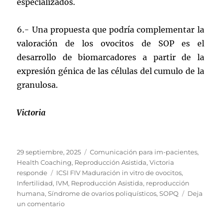
especializados.
6.- Una propuesta que podría complementar la
valoración de los ovocitos de SOP es el
desarrollo de biomarcadores a partir de la
expresión génica de las células del cumulo de la
granulosa.
Victoria
Publicado
Categorías
29 septiembre, 2025
Comunicación para im-pacientes
,
el
Health Coaching
,
Reproducción Asistida
,
Victoria
Etiquetas
responde
ICSI FIV Maduración in vitro de ovocitos
,
Infertilidad
,
IVM
,
Reproducción Asistida
,
reproducción
humana
,
Síndrome de ovarios poliquísticos
,
SOPQ
Deja
en
un comentario
Septiembre: