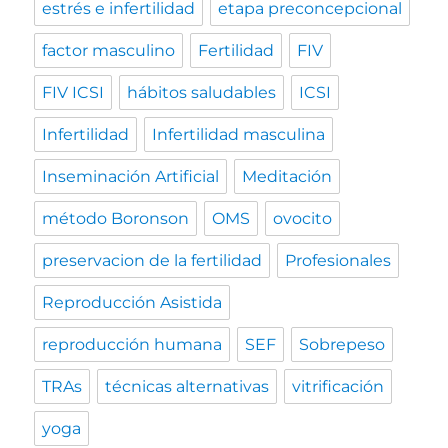
estrés e infertilidad
etapa preconcepcional
factor masculino
Fertilidad
FIV
FIV ICSI
hábitos saludables
ICSI
Infertilidad
Infertilidad masculina
Inseminación Artificial
Meditación
método Boronson
OMS
ovocito
preservacion de la fertilidad
Profesionales
Reproducción Asistida
reproducción humana
SEF
Sobrepeso
TRAs
técnicas alternativas
vitrificación
yoga