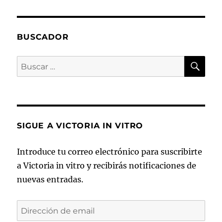
Mes
del
Síndrome
del
BUSCADOR
Ovario
Poliquístico.
BU
Buscar
por:
SIGUE A VICTORIA IN VITRO
Introduce tu correo electrónico para suscribirte
a Victoria in vitro y recibirás notificaciones de
nuevas entradas.
Dirección
de