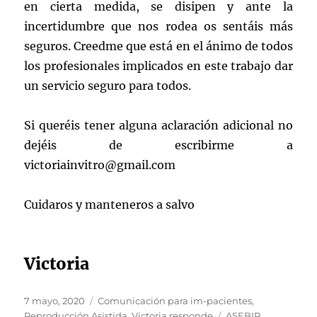
en cierta medida, se disipen y ante la
incertidumbre que nos rodea os sentáis más
seguros. Creedme que está en el ánimo de todos
los profesionales implicados en este trabajo dar
un servicio seguro para todos.
Si queréis tener alguna aclaración adicional no
dejéis de escribirme a
victoriainvitro@gmail.com
Cuidaros y manteneros a salvo
Victoria
Publicado
Categorías
7 mayo, 2020
Comunicación para im-pacientes
,
el
Etiquetas
Reproducción Asistida
,
Victoria responde
ASEBIR
,