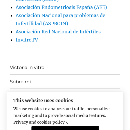
Asociación Endometriosis España (AEE)
Asociación Nacional para problemas de
Infertilidad (ASPROIN)
Asociación Red Nacional de Infértiles
InvitroTV
Victoria in vitro
Sobre mí
expande
Ponencias, Docencia y Divulgación
el
This website uses cookies
menú
inferior
We use cookies to analyze our traffic, personalize
En los medios
marketing and to provide social media features.
Privacy and cookies policy ›
.
Pregúntame