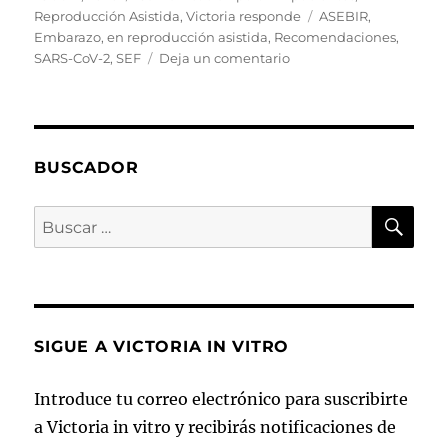
el
Etiquetas
Reproducción Asistida
,
Victoria responde
ASEBIR
,
Embarazo
,
en reproducción asistida
,
Recomendaciones
,
en
SARS-CoV-2
,
SEF
Deja un comentario
Vivir
la
reproducción
asistida
en
BUSCADOR
tiempos
del
BU
Buscar
SARS-
por:
CoV-
2
SIGUE A VICTORIA IN VITRO
Introduce tu correo electrónico para suscribirte
a Victoria in vitro y recibirás notificaciones de