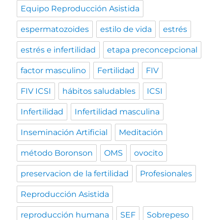
Equipo Reproducción Asistida
espermatozoides
estilo de vida
estrés
estrés e infertilidad
etapa preconcepcional
factor masculino
Fertilidad
FIV
FIV ICSI
hábitos saludables
ICSI
Infertilidad
Infertilidad masculina
Inseminación Artificial
Meditación
método Boronson
OMS
ovocito
preservacion de la fertilidad
Profesionales
Reproducción Asistida
reproducción humana
SEF
Sobrepeso