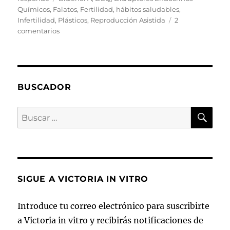
Químicos
,
Falatos
,
Fertilidad
,
hábitos saludables
,
Infertilidad
,
Plásticos
,
Reproducción Asistida
2
en
comentarios
Un
factor
limitante
más
en
BUSCADOR
la
fertilidad:
BU
Buscar
los
por:
plásticos.
SIGUE A VICTORIA IN VITRO
Introduce tu correo electrónico para suscribirte
a Victoria in vitro y recibirás notificaciones de