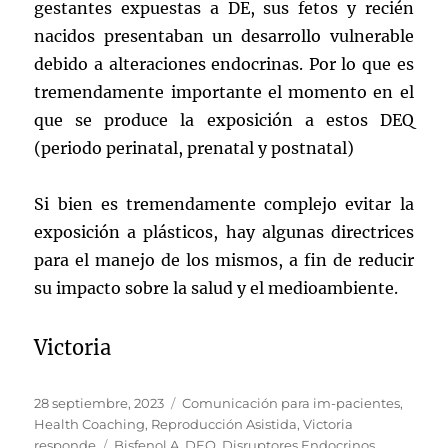
gestantes expuestas a DE, sus fetos y recién
nacidos presentaban un desarrollo vulnerable
debido a alteraciones endocrinas. Por lo que es
tremendamente importante el momento en el
que se produce la exposición a estos DEQ
(periodo perinatal, prenatal y postnatal)
Si bien es tremendamente complejo evitar la
exposición a plásticos, hay algunas directrices
para el manejo de los mismos, a fin de reducir
su impacto sobre la salud y el medioambiente.
Victoria
Publicado
Categorías
28 septiembre, 2023
Comunicación para im-pacientes
,
el
Health Coaching
,
Reproducción Asistida
,
Victoria
Etiquetas
responde
Bisfenol A
,
DEQ
,
Disruptores Endocrinos