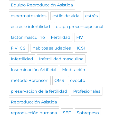
Equipo Reproducción Asistida
espermatozoides
estilo de vida
estrés
estrés e infertilidad
etapa preconcepcional
factor masculino
Fertilidad
FIV
FIV ICSI
hábitos saludables
ICSI
Infertilidad
Infertilidad masculina
Inseminación Artificial
Meditación
método Boronson
OMS
ovocito
preservacion de la fertilidad
Profesionales
Reproducción Asistida
reproducción humana
SEF
Sobrepeso