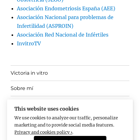
Asociación Endometriosis España (AEE)
Asociación Nacional para problemas de
Infertilidad (ASPROIN)
Asociación Red Nacional de Infértiles
InvitroTV
Victoria in vitro
Sobre mí
expande
Ponencias, Docencia y Divulgación
el
This website uses cookies
menú
inferior
We use cookies to analyze our traffic, personalize
En los medios
marketing and to provide social media features.
Privacy and cookies policy ›
.
Pregúntame