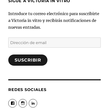
SIGUE A VICTORIA IN VITRO
Introduce tu correo electrónico para suscribirte
a Victoria in vitro y recibirás notificaciones de
nuevas entradas.
Dirección
de
email
SUSCRIBIR
REDES SOCIALES
Ver
Ver
Ver
perfil
perfil
perfil
de
de
de