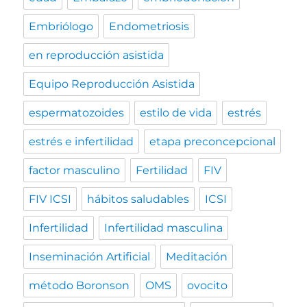
Embriólogo
Endometriosis
en reproducción asistida
Equipo Reproducción Asistida
espermatozoides
estilo de vida
estrés
estrés e infertilidad
etapa preconcepcional
factor masculino
Fertilidad
FIV
FIV ICSI
hábitos saludables
ICSI
Infertilidad
Infertilidad masculina
Inseminación Artificial
Meditación
método Boronson
OMS
ovocito