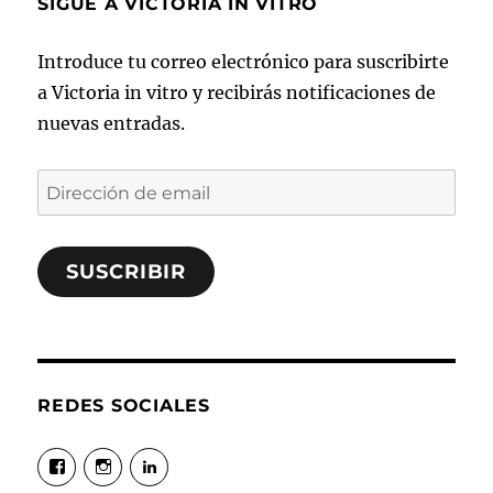
SIGUE A VICTORIA IN VITRO
Introduce tu correo electrónico para suscribirte
a Victoria in vitro y recibirás notificaciones de
nuevas entradas.
Dirección
de
email
SUSCRIBIR
REDES SOCIALES
Ver
Ver
Ver
perfil
perfil
perfil
de
de
de