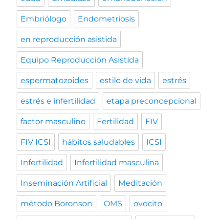
Embriólogo
Endometriosis
en reproducción asistida
Equipo Reproducción Asistida
espermatozoides
estilo de vida
estrés
estrés e infertilidad
etapa preconcepcional
factor masculino
Fertilidad
FIV
FIV ICSI
hábitos saludables
ICSI
Infertilidad
Infertilidad masculina
Inseminación Artificial
Meditación
método Boronson
OMS
ovocito