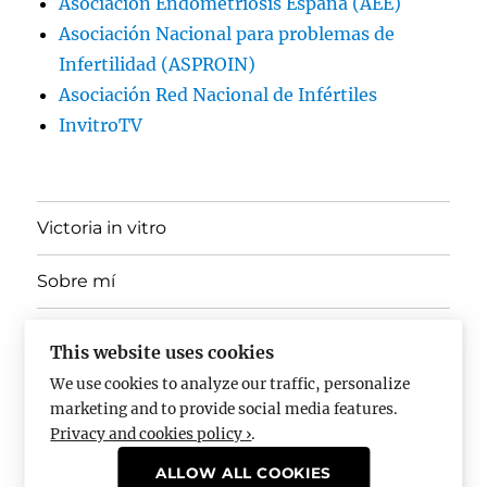
Asociación Endometriosis España (AEE)
Asociación Nacional para problemas de
Infertilidad (ASPROIN)
Asociación Red Nacional de Infértiles
InvitroTV
Victoria in vitro
Sobre mí
expande
Ponencias, Docencia y Divulgación
el
This website uses cookies
menú
inferior
We use cookies to analyze our traffic, personalize
En los medios
marketing and to provide social media features.
Privacy and cookies policy ›
.
Pregúntame
ALLOW ALL COOKIES