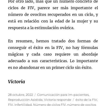
Por otro lado, más que un número concreto de
ciclos de FIV, parece ser más importante el
número de ovocitos recuperados en un ciclo, y
está en relación con la edad de la mujer y su
respuesta a la estimulación ovárica.
En resumen, hemos tratado dos formas de
conseguir el éxito en la FIV, no hay fórmulas
mágicas y cada caso requiere un abordaje
adecuado a sus características. Lo importante
es no abandonar en un primer ciclo sin éxito.
Victoria
Publicado
Categorías
28 octubre, 2022
Comunicación para im-pacientes
,
el
Etiquetas
Reproducción Asistida
,
Victoria responde
éxito de la FIV
,
FIV
,
Infertilidad
,
Número de ciclos FIV
,
número de oocitos