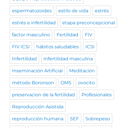
espermatozoides
estilo de vida
estrés
estrés e infertilidad
etapa preconcepcional
factor masculino
Fertilidad
FIV
FIV ICSI
hábitos saludables
ICSI
Infertilidad
Infertilidad masculina
Inseminación Artificial
Meditación
método Boronson
OMS
ovocito
preservacion de la fertilidad
Profesionales
Reproducción Asistida
reproducción humana
SEF
Sobrepeso