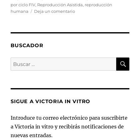
por ciclo FIV
,
Reproducción Asistida
,
reproducción
en
humana
Deja un comentario
El
éxito
de
la
FIV
BUSCADOR
¿Está
en
BU
Buscar
el
por:
número
de
ciclos
o
en
SIGUE A VICTORIA IN VITRO
el
número
de
Introduce tu correo electrónico para suscribirte
ovocitos
a Victoria in vitro y recibirás notificaciones de
recuperados
nuevas entradas.
por