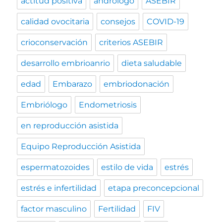
actitud positiva
andrólogo
ASEBIR
calidad ovocitaria
consejos
COVID-19
crioconservación
criterios ASEBIR
desarrollo embrioanrio
dieta saludable
edad
Embarazo
embriodonación
Embriólogo
Endometriosis
en reproducción asistida
Equipo Reproducción Asistida
espermatozoides
estilo de vida
estrés
estrés e infertilidad
etapa preconcepcional
factor masculino
Fertilidad
FIV