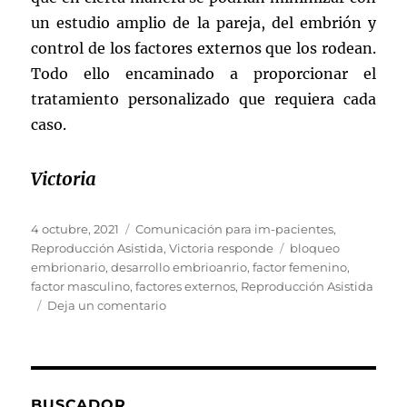
un estudio amplio de la pareja, del embrión y
control de los factores externos que los rodean.
Todo ello encaminado a proporcionar el
tratamiento personalizado que requiera cada
caso.
Victoria
Publicado
Categorías
4 octubre, 2021
Comunicación para im-pacientes
,
el
Etiquetas
Reproducción Asistida
,
Victoria responde
bloqueo
embrionario
,
desarrollo embrioanrio
,
factor femenino
,
factor masculino
,
factores externos
,
Reproducción Asistida
en
Deja un comentario
Bloqueo
embrionario
¿en
qué
consiste?
BUSCADOR