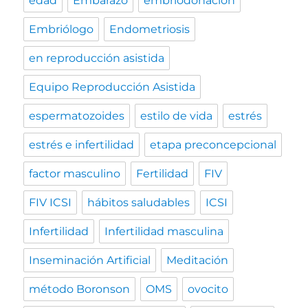
edad
Embarazo
embriodonación
Embriólogo
Endometriosis
en reproducción asistida
Equipo Reproducción Asistida
espermatozoides
estilo de vida
estrés
estrés e infertilidad
etapa preconcepcional
factor masculino
Fertilidad
FIV
FIV ICSI
hábitos saludables
ICSI
Infertilidad
Infertilidad masculina
Inseminación Artificial
Meditación
método Boronson
OMS
ovocito