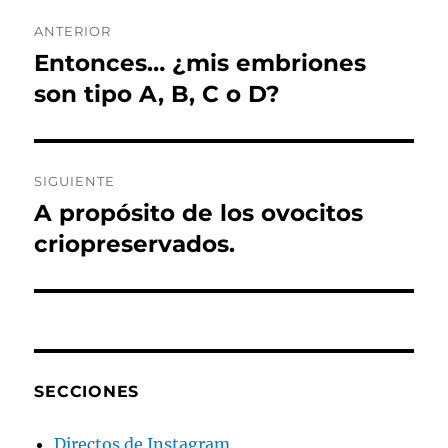
Navegación
ANTERIOR
de
Entonces… ¿mis embriones
Entrada
anterior:
son tipo A, B, C o D?
entradas
SIGUIENTE
A propósito de los ovocitos
Entrada
siguiente:
criopreservados.
SECCIONES
Directos de Instagram