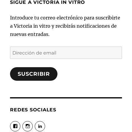
SIGUE A VICTORIA IN VITRO
Introduce tu correo electrónico para suscribirte
a Victoria in vitro y recibirás notificaciones de
nuevas entradas.
Dirección
de
email
SUSCRIBIR
REDES SOCIALES
Ver
Ver
Ver
perfil
perfil
perfil