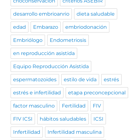
crioconservación
criterios ASEBIR
desarrollo embrioanrio
dieta saludable
edad
Embarazo
embriodonación
Embriólogo
Endometriosis
en reproducción asistida
Equipo Reproducción Asistida
espermatozoides
estilo de vida
estrés
estrés e infertilidad
etapa preconcepcional
factor masculino
Fertilidad
FIV
FIV ICSI
hábitos saludables
ICSI
Infertilidad
Infertilidad masculina