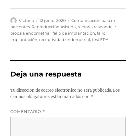
Autor
Publicado
Categorías
Victoria
12 junio, 2020
Comunicación para im-
el
Etiqueta
pacientes
,
Reproducción Asistida
,
Victoria responde
biopsia endometrial
,
fallo de implantación
,
fallo
implantación
,
receptividad endometrial
,
test ERA
Deja una respuesta
Tu dirección de correo electrónico no será publicada.
Los
campos obligatorios están marcados con
*
COMENTARIO
*