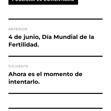
Navegación
ANTERIOR
de
4 de junio, Día Mundial de la
Entrada
anterior:
Fertilidad.
entradas
SIGUIENTE
Ahora es el momento de
Entrada
siguiente:
intentarlo.