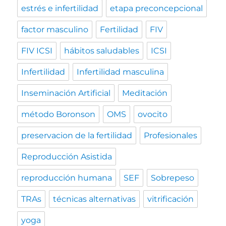
estrés e infertilidad
etapa preconcepcional
factor masculino
Fertilidad
FIV
FIV ICSI
hábitos saludables
ICSI
Infertilidad
Infertilidad masculina
Inseminación Artificial
Meditación
método Boronson
OMS
ovocito
preservacion de la fertilidad
Profesionales
Reproducción Asistida
reproducción humana
SEF
Sobrepeso
TRAs
técnicas alternativas
vitrificación
yoga