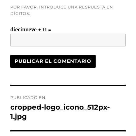
POR FAVOR, INTRODUCE UNA RESPUESTA EN
DÍGITOS:
diecinueve + 11 =
Navegación
PUBLICADO EN
de
cropped-logo_icono_512px-
1.jpg
entradas