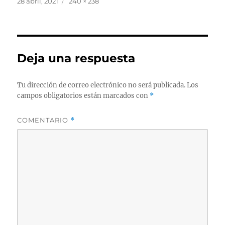
Publicado
Tamaño
28 abril, 2021
240 × 238
el
completo
Deja una respuesta
Tu dirección de correo electrónico no será publicada.
Los
campos obligatorios están marcados con
*
COMENTARIO
*