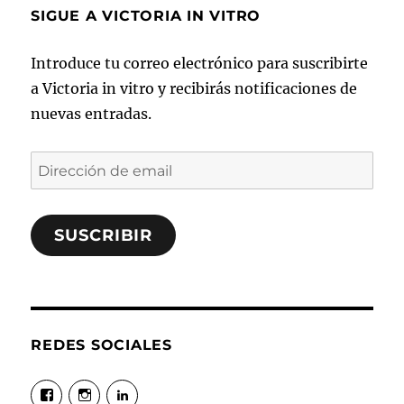
SIGUE A VICTORIA IN VITRO
Introduce tu correo electrónico para suscribirte
a Victoria in vitro y recibirás notificaciones de
nuevas entradas.
Dirección
de
email
SUSCRIBIR
REDES SOCIALES
Ver
Ver
Ver
perfil
perfil
perfil