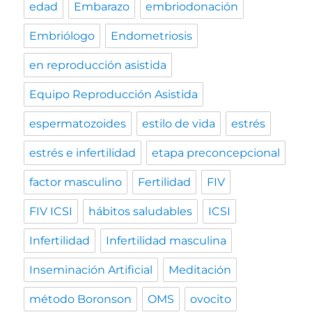
edad
Embarazo
embriodonación
Embriólogo
Endometriosis
en reproducción asistida
Equipo Reproducción Asistida
espermatozoides
estilo de vida
estrés
estrés e infertilidad
etapa preconcepcional
factor masculino
Fertilidad
FIV
FIV ICSI
hábitos saludables
ICSI
Infertilidad
Infertilidad masculina
Inseminación Artificial
Meditación
método Boronson
OMS
ovocito